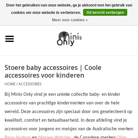
Door het gebruiken van onze website, ga je akkoord met het gebruik van
cookies om onze website te verbeteren.
Dit bericht verbergen
EUR
/
GBP
/
USD
0 Artikelen - €0,00
Meer over cookies »
Kleding
Accessoires
Kraamcadeaus
Stoere baby accessoires | Coole
accessoires voor kinderen
KERST CADEAUTJES
HOME
/
ACCESSOIRES
ONDER 6 EURO
Bij Minis Only vind je een unieke collectie baby- en kinder
accessoires van prachtige kindermerken van over de hele
wereld. Deze accessoires zijn speciaal door ons geselecteerd op
kwaliteit, comfort en betaalbaarheid. In deze afdeling vind je
accessoires voor jongens en meisjes van de Australische merken
Beau Hudson
en
Marlee Watches
, de Canadese merken
Ollie