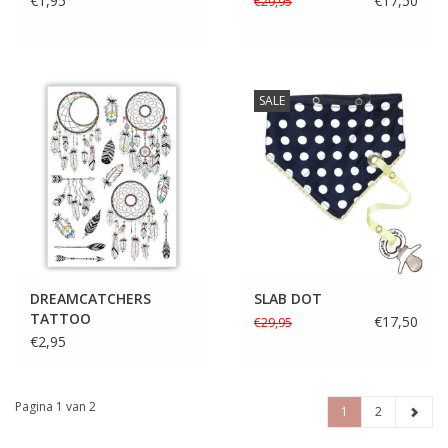
€1,95
€17,50
€29,95
SALE
DREAMCATCHERS
SLAB DOT
TATTOO
€17,50
€29,95
€2,95
Pagina 1 van 2
1
2