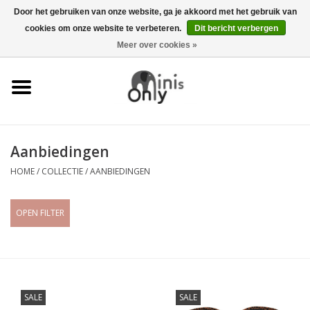
Door het gebruiken van onze website, ga je akkoord met het gebruik van
cookies om onze website te verbeteren.
Dit bericht verbergen
EUR
/
GBP
/
USD
0 Artikelen - €0,00
Meer over cookies »
Kleding
Accessoires
Kraamcadeaus
Aanbiedingen
HOME
/
COLLECTIE
/
AANBIEDINGEN
KERST CADEAUTJES
ONDER 6 EURO
OPEN FILTER
SALE
SALE