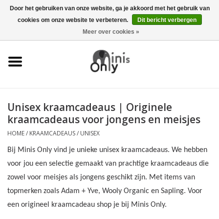
Door het gebruiken van onze website, ga je akkoord met het gebruik van
cookies om onze website te verbeteren.
Dit bericht verbergen
EUR
/
GBP
/
USD
0 Artikelen - €0,00
Meer over cookies »
Kleding
Accessoires
Kraamcadeaus
Unisex kraamcadeaus | Originele
kraamcadeaus voor jongens en meisjes
KERST CADEAUTJES
HOME
/
KRAAMCADEAUS
/
UNISEX
ONDER 6 EURO
Bij Minis Only vind je unieke unisex kraamcadeaus. We hebben
voor jou een selectie gemaakt van prachtige kraamcadeaus die
zowel voor meisjes als jongens geschikt zijn. Met items van
topmerken zoals Adam + Yve, Wooly Organic en Sapling. Voor
een origineel kraamcadeau shop je bij Minis Only.