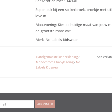
86/92 tot en met 134/140.
Super leuk bij een spijkerbroek, broekje met uitl
love it!
Maatvoering: Kies de huidige maat van jouw me
de grootste maat valt.
Merk: No Labels Kidswear
Handgemaakte kinderkleding
/
Aan verlan
Monochrome babykleding
/
No
Labels Kidswear
ABONNEER