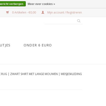
bericht verbergen
Meer over cookies »
0 Artikelen - €0,00
Mijn account / Registreren
UTJES
ONDER 6 EURO
E RUG | ZWART SHIRT MET LANGE MOUWEN | MEISJESKLEDING