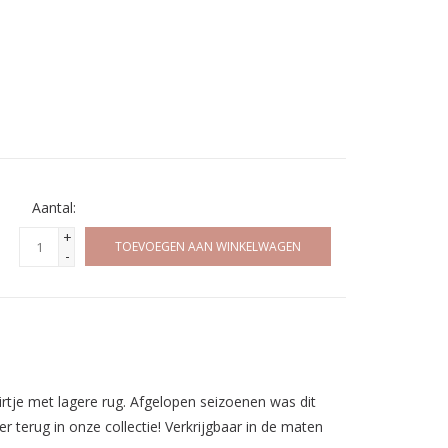
Aantal:
+
TOEVOEGEN AAN WINKELWAGEN
-
irtje met lagere rug. Afgelopen seizoenen was dit
 terug in onze collectie! Verkrijgbaar i
n de maten