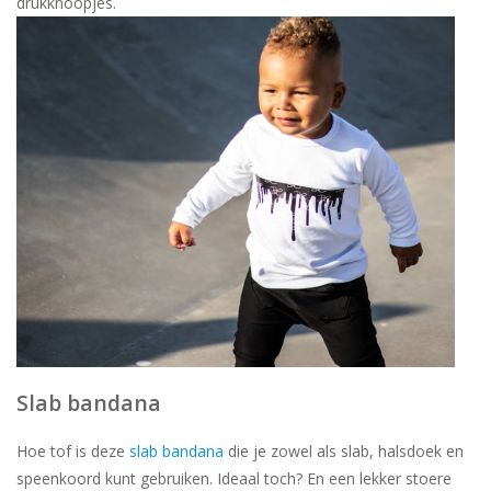
drukknoopjes.
Slab bandana
Hoe tof is deze
slab bandana
die je zowel als slab, halsdoek en
speenkoord kunt gebruiken. Ideaal toch? En een lekker stoere