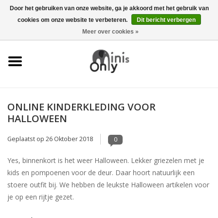
Door het gebruiken van onze website, ga je akkoord met het gebruik van
cookies om onze website te verbeteren.
Dit bericht verbergen
EUR
/
GBP
/
USD
0 Artikelen - €0,00
Meer over cookies »
Kleding
Accessoires
Kraamcadeaus
ONLINE KINDERKLEDING VOOR
HALLOWEEN
KERST CADEAUTJES
Geplaatst op
26 Oktober 2018
0
ONDER 6 EURO
Yes, binnenkort is het weer Halloween. Lekker griezelen met je
kids en pompoenen voor de deur. Daar hoort natuurlijk een
stoere outfit bij. We hebben de leukste Halloween artikelen voor
je op een rijtje gezet.